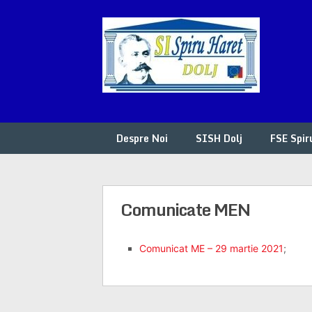
Skip
to
content
Despre Noi
SISH Dolj
FSE Spir
Comunicate MEN
Comunicat ME – 29 martie 2021
;