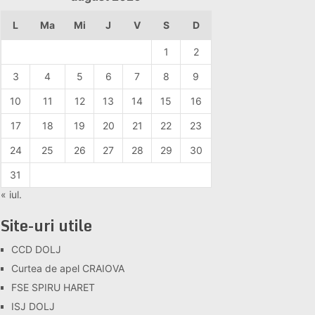
L
Ma
Mi
J
V
S
D
1
2
3
4
5
6
7
8
9
10
11
12
13
14
15
16
17
18
19
20
21
22
23
24
25
26
27
28
29
30
31
« iul.
Site-uri utile
CCD DOLJ
Curtea de apel CRAIOVA
FSE SPIRU HARET
ISJ DOLJ