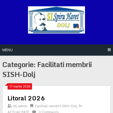
Skip
to
content
MENU
Categorie:
Facilitati membrii
SISH-Dolj
Posts
17 martie 2026
Litoral 2026
navigation
By
admin
Facilitati membrii SISH-Dolj
,
ÎN
ACTUALITATE
0 Comments