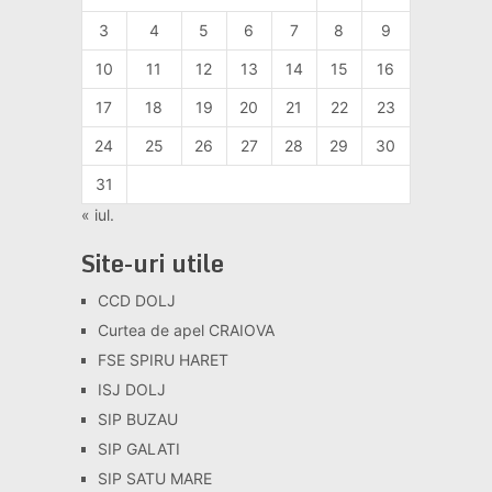
3
4
5
6
7
8
9
10
11
12
13
14
15
16
17
18
19
20
21
22
23
24
25
26
27
28
29
30
31
« iul.
Site-uri utile
CCD DOLJ
Curtea de apel CRAIOVA
FSE SPIRU HARET
ISJ DOLJ
SIP BUZAU
SIP GALATI
SIP SATU MARE