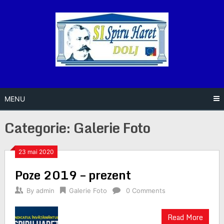
Skip
to
content
MENU
Categorie:
Galerie Foto
Posts
23 mai 2020
Poze 2019 – prezent
navigation
By
admin
Galerie Foto
0 Comments
Read More