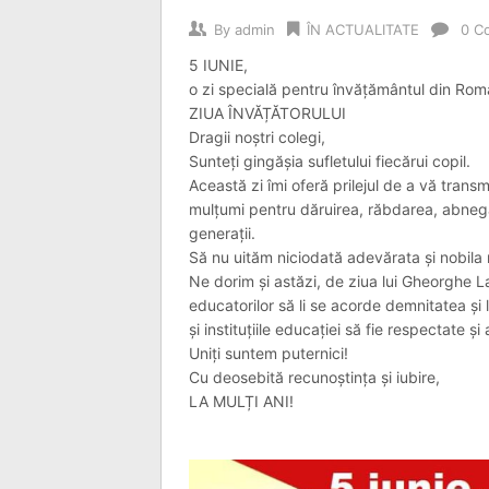
By
admin
ÎN ACTUALITATE
0 C
5 IUNIE,
o zi specială pentru învățământul din Rom
ZIUA ÎNVĂȚĂTORULUI
Dragii noștri colegi,
Sunteți gingășia sufletului fiecărui copil.
Această zi îmi oferă prilejul de a vă trans
mulțumi pentru dăruirea, răbdarea, abnegaț
generații.
Să nu uităm niciodată adevărata și nobila
Ne dorim și astăzi, de ziua lui Gheorghe Laz
educatorilor să li se acorde demnitatea şi lo
şi instituţiile educaţiei să fie respectate și
Uniți suntem puternici!
Cu deosebită recunoștința și iubire,
LA MULȚI ANI!