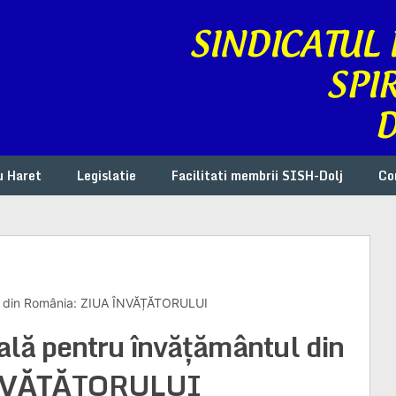
u Haret
Legislatie
Facilitati membrii SISH-Dolj
Co
tul din România: ZIUA ÎNVĂȚĂTORULUI
ală pentru învățământul din
ÎNVĂȚĂTORULUI