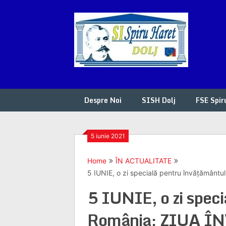
Skip
to
content
Despre Noi
SISH Dolj
FSE Spir
5 iunie 2021
Home
ÎN ACTUALITATE
5 IUNIE, o zi specială pentru învățămân
5 IUNIE, o zi speci
România: ZIUA 