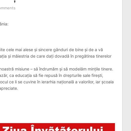
omments
ânia:
mite cele mai alese și sincere gânduri de bine și de a vă
ia și măiestria de care dați dovadă în pregătirea tinerelor
 noastră misiune – să îndrumăm şi să modelăm minţile tinere.
ăr, ca educaţia să fie repusă în drepturile sale fireşti,
cul ce li se cuvine în ierarhia naţională a valorilor, iar şcoala
 apreciate.