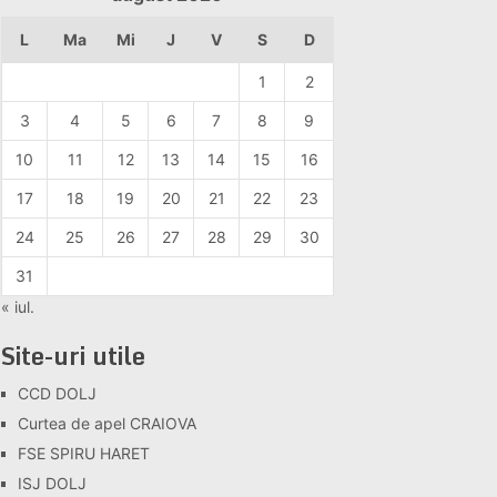
L
Ma
Mi
J
V
S
D
1
2
3
4
5
6
7
8
9
10
11
12
13
14
15
16
17
18
19
20
21
22
23
24
25
26
27
28
29
30
31
« iul.
Site-uri utile
CCD DOLJ
Curtea de apel CRAIOVA
FSE SPIRU HARET
ISJ DOLJ