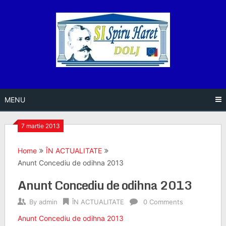
Skip
to
content
MENU
7 martie 2013
Home
ÎN ACTUALITATE
Anunt Concediu de odihna 2013
Anunt Concediu de odihna 2013
By
admin
ÎN ACTUALITATE
0 Comments
Anunt Concediu de odihna 2013