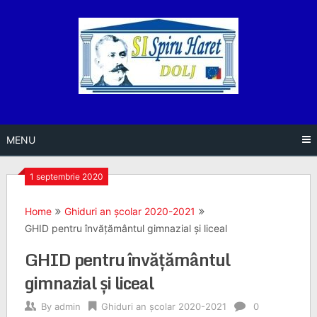
Skip
to
content
MENU
1 septembrie 2020
Home
Ghiduri an școlar 2020-2021
GHID pentru învățământul gimnazial și liceal
GHID pentru învățământul
gimnazial și liceal
By
admin
Ghiduri an școlar 2020-2021
0