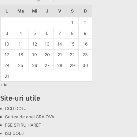
L
Ma
Mi
J
V
S
D
1
2
3
4
5
6
7
8
9
10
11
12
13
14
15
16
17
18
19
20
21
22
23
24
25
26
27
28
29
30
31
« iul.
Site-uri utile
CCD DOLJ
Curtea de apel CRAIOVA
FSE SPIRU HARET
ISJ DOLJ