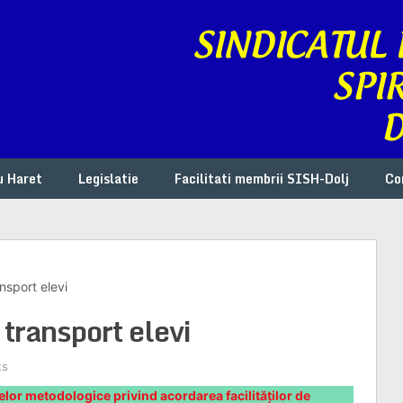
u Haret
Legislatie
Facilitati membrii SISH-Dolj
Co
nsport elevi
ransport elevi
ts
r metodologice privind acordarea facilităților de