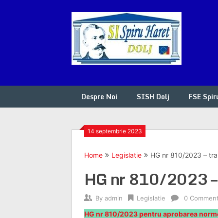
Skip
to
content
Despre Noi
SISH Dolj
FSE Spir
14 septembrie 2023
Home
Legislatie
HG nr 810/2023 – tra
HG nr 810/2023 – t
By
admin
Legislatie
0 Commen
HG nr 810/2023 pentru aprobarea normelo