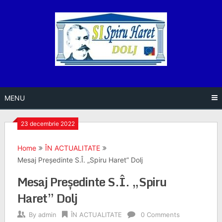
Skip
to
content
MENU
23 decembrie 2022
Home
ÎN ACTUALITATE
Mesaj Președinte S.Î. „Spiru Haret” Dolj
Mesaj Președinte S.Î. „Spiru
Haret” Dolj
By
admin
ÎN ACTUALITATE
0 Comments