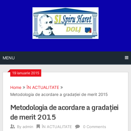
Skip
to
content
MENU
19 ianuarie 2015
Home
ÎN ACTUALITATE
Metodologia de acordare a gradaţiei de merit 2015
Metodologia de acordare a gradaţiei
de merit 2015
By
admin
ÎN ACTUALITATE
0 Comments