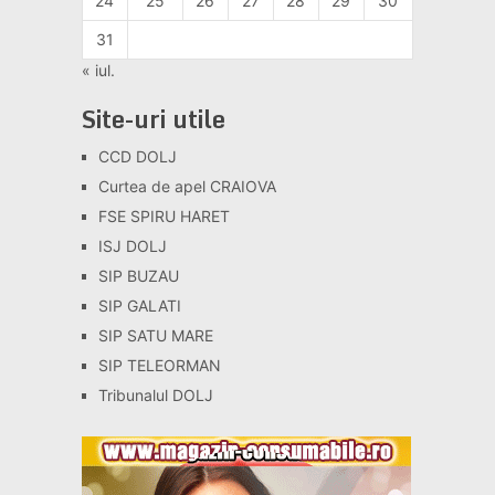
24
25
26
27
28
29
30
31
« iul.
Site-uri utile
CCD DOLJ
Curtea de apel CRAIOVA
FSE SPIRU HARET
ISJ DOLJ
SIP BUZAU
SIP GALATI
SIP SATU MARE
SIP TELEORMAN
Tribunalul DOLJ