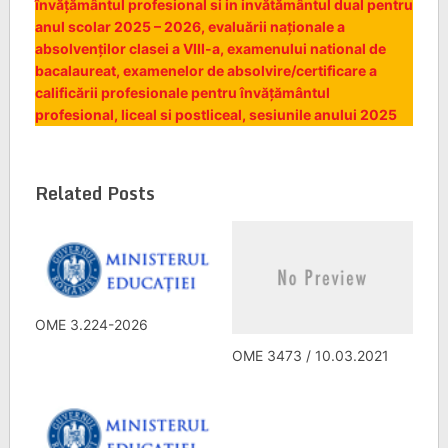
învățământul profesional si in invătământul dual pentru
anul scolar 2025 – 2026, evaluării naționale a
absolvenților clasei a VIII-a, examenului national de
bacalaureat, examenelor de absolvire/certificare a
calificării profesionale pentru învățământul
profesional, liceal si postliceal, sesiunile anului 2025
Related Posts
OME 3.224-2026
OME 3473 / 10.03.2021