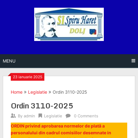
Skip
to
content
MENU
23 ianuarie 2025
Home
Legislatie
Ordin 3110-2025
Ordin 3110-2025
By
admin
Legislatie
0 Comments
ORDIN privind aprobarea normelor de plată a
personalului din cadrul comisiilor desemnate in