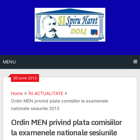
Skip
to
content
MENU
26 iunie 2013
Home
ÎN ACTUALITATE
Ordin MEN privind plata comisiilor la examenele
nationale sesiunile 2013
Ordin MEN privind plata comisiilor
la examenele nationale sesiunile