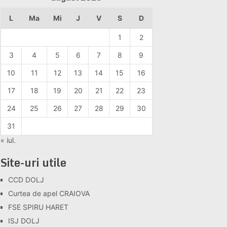
L
Ma
Mi
J
V
S
D
1
2
3
4
5
6
7
8
9
10
11
12
13
14
15
16
17
18
19
20
21
22
23
24
25
26
27
28
29
30
31
« iul.
Site-uri utile
CCD DOLJ
Curtea de apel CRAIOVA
FSE SPIRU HARET
ISJ DOLJ