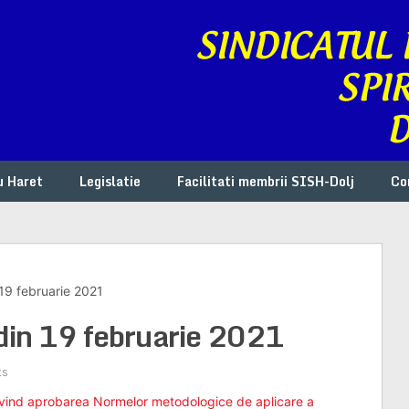
u Haret
Legislatie
Facilitati membrii SISH-Dolj
Co
19 februarie 2021
in 19 februarie 2021
ts
ivind aprobarea Normelor metodologice de aplicare a