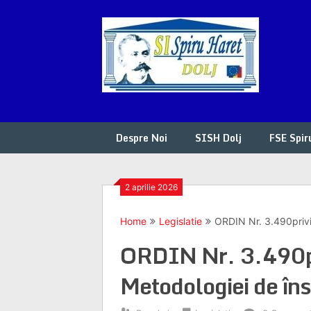
Skip
to
content
Despre Noi
SISH Dolj
FSE Spir
2 aprilie 2026
Home
Legislatie
ORDIN Nr. 3.490privi
ORDIN Nr. 3.490pr
Metodologiei de îns