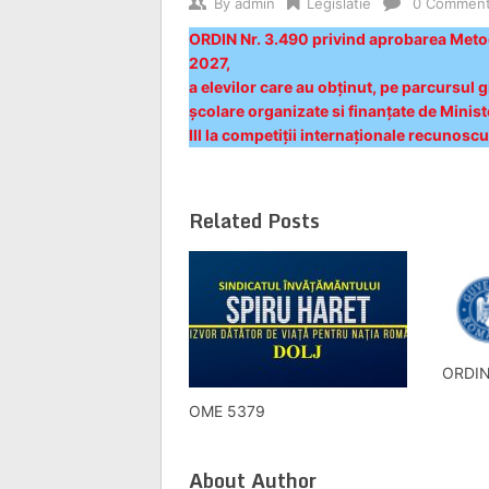
By
admin
Legislatie
0 Commen
ORDIN Nr. 3.490 privind aprobarea Metodo
2027,
a elevilor care au obținut, pe parcursul 
școlare organizate si finanțate de Ministe
III la competiții internaționale recunoscu
Related Posts
ORDIN
OME 5379
About Author