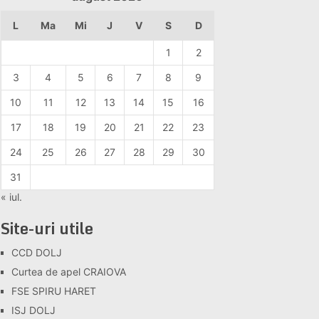
L
Ma
Mi
J
V
S
D
1
2
3
4
5
6
7
8
9
10
11
12
13
14
15
16
17
18
19
20
21
22
23
24
25
26
27
28
29
30
31
« iul.
Site-uri utile
CCD DOLJ
Curtea de apel CRAIOVA
FSE SPIRU HARET
ISJ DOLJ