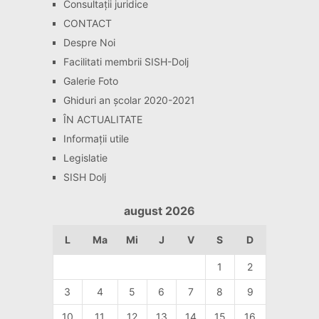
Consultaţii juridice
CONTACT
Despre Noi
Facilitati membrii SISH-Dolj
Galerie Foto
Ghiduri an școlar 2020-2021
ÎN ACTUALITATE
Informaţii utile
Legislatie
SISH Dolj
august 2026
L
Ma
Mi
J
V
S
D
1
2
3
4
5
6
7
8
9
10
11
12
13
14
15
16