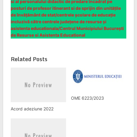
si al personalului didactic de predare încadrat pe
posturi de profesor itinerant si de sprijin din unitățile
de învățământ de stat/centrele școlare de educație
incluzivă către centrele județene de resurse și
asistenta educationala/Centrul Municipiului București
de Resurse si Asistenta Educational
Related Posts
OME 6223/2023
Acord adeziune 2022