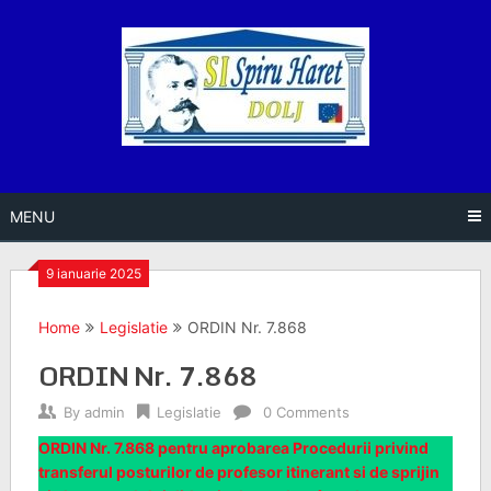
Skip
to
content
MENU
9 ianuarie 2025
Home
Legislatie
ORDIN Nr. 7.868
ORDIN Nr. 7.868
By
admin
Legislatie
0 Comments
ORDIN Nr. 7.868 pentru aprobarea Procedurii privind
transferul posturilor de profesor itinerant si de sprijin