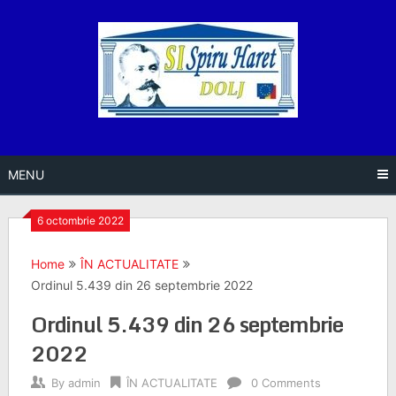
Skip
to
content
MENU
6 octombrie 2022
Home
ÎN ACTUALITATE
Ordinul 5.439 din 26 septembrie 2022
Ordinul 5.439 din 26 septembrie
2022
By
admin
ÎN ACTUALITATE
0 Comments