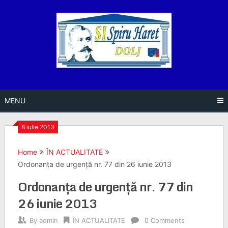
Skip
to
content
MENU
8 iulie 2013
Home
ÎN ACTUALITATE
Ordonanța de urgență nr. 77 din 26 iunie 2013
Ordonanța de urgență nr. 77 din
26 iunie 2013
By
admin
ÎN ACTUALITATE
0 Comments