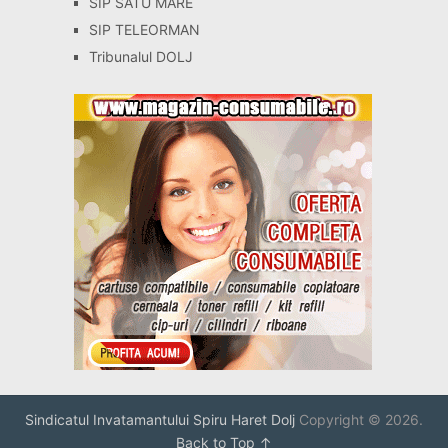
SIP SATU MARE
SIP TELEORMAN
Tribunalul DOLJ
Sindicatul Invatamantului Spiru Haret Dolj
Copyright © 2026.
Back to Top ↑