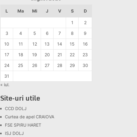
L
Ma
Mi
J
V
S
D
1
2
3
4
5
6
7
8
9
10
11
12
13
14
15
16
17
18
19
20
21
22
23
24
25
26
27
28
29
30
31
« iul.
Site-uri utile
CCD DOLJ
Curtea de apel CRAIOVA
FSE SPIRU HARET
ISJ DOLJ