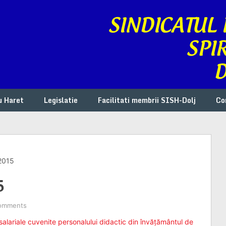
u Haret
Legislatie
Facilitati membrii SISH-Dolj
Co
/2015
5
omments
salariale cuvenite personalului didactic din învăţământul de