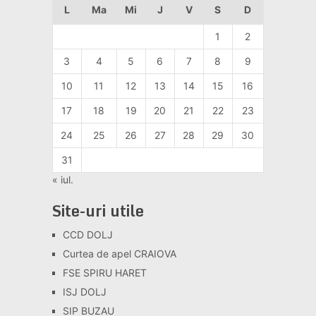
L
Ma
Mi
J
V
S
D
1
2
3
4
5
6
7
8
9
10
11
12
13
14
15
16
17
18
19
20
21
22
23
24
25
26
27
28
29
30
31
« iul.
Site-uri utile
CCD DOLJ
Curtea de apel CRAIOVA
FSE SPIRU HARET
ISJ DOLJ
SIP BUZAU