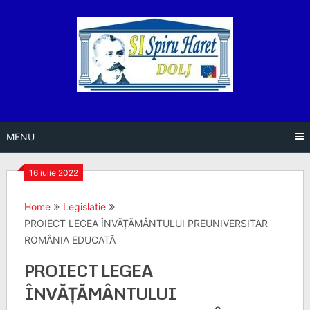
Skip
to
content
MENU
16 iulie 2022
Home
Legislatie
PROIECT LEGEA ÎNVĂȚĂMÂNTULUI PREUNIVERSITAR
ROMÂNIA EDUCATĂ
PROIECT LEGEA
ÎNVĂȚĂMÂNTULUI