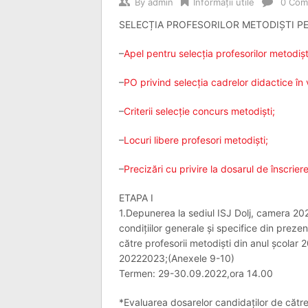
By
admin
Informaţii utile
0 Com
SELECȚIA PROFESORILOR METODIȘTI P
–
Apel pentru selecția profesorilor metodișt
–
PO privind selecția cadrelor didactice în
–
Criterii selecție concurs metodiști;
–
Locuri libere profesori metodiști;
–
Precizări cu privire la dosarul de înscrier
ETAPA I
1.Depunerea la sediul ISJ Dolj, camera 20
condițiilor generale și specifice din preze
către profesorii metodiști din anul școlar 
20222023;(Anexele 9-10)
Termen: 29-30.09.2022,ora 14.00
*Evaluarea dosarelor candidaților de către