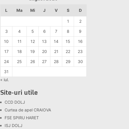
L
Ma
Mi
J
V
S
D
1
2
3
4
5
6
7
8
9
10
11
12
13
14
15
16
17
18
19
20
21
22
23
24
25
26
27
28
29
30
31
« iul.
Site-uri utile
CCD DOLJ
Curtea de apel CRAIOVA
FSE SPIRU HARET
ISJ DOLJ