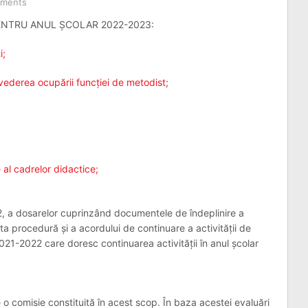
ments
ENTRU ANUL ȘCOLAR 2022-2023:
i;
 vederea ocupării funcției de metodist;
e al cadrelor didactice;
2, a dosarelor cuprinzând documentele de îndeplinire a
nta procedură și a acordului de continuare a activității de
2021-2022 care doresc continuarea activității în anul școlar
 o comisie constituită în acest scop. În baza acestei evaluări