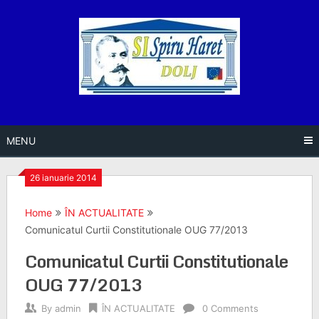
Skip
to
content
MENU
26 ianuarie 2014
Home
ÎN ACTUALITATE
Comunicatul Curtii Constitutionale OUG 77/2013
Comunicatul Curtii Constitutionale
OUG 77/2013
By
admin
ÎN ACTUALITATE
0 Comments