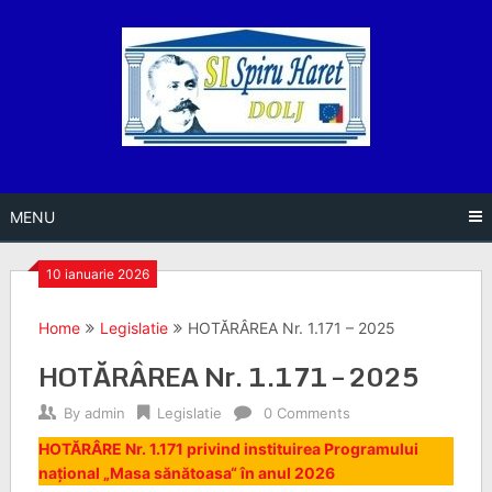
Skip
to
content
MENU
10 ianuarie 2026
Home
Legislatie
HOTĂRÂREA Nr. 1.171 – 2025
HOTĂRÂREA Nr. 1.171 – 2025
By
admin
Legislatie
0 Comments
HOTĂRÂRE Nr. 1.171 privind instituirea Programului
național „Masa sănătoasa“ în anul 2026