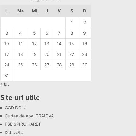
L
Ma
Mi
J
V
S
D
1
2
3
4
5
6
7
8
9
10
11
12
13
14
15
16
17
18
19
20
21
22
23
24
25
26
27
28
29
30
31
« iul.
Site-uri utile
CCD DOLJ
Curtea de apel CRAIOVA
FSE SPIRU HARET
ISJ DOLJ