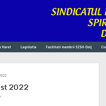
u Haret
Legislatie
Facilitati membrii SISH-Dolj
Co
2022
ust 2022
s