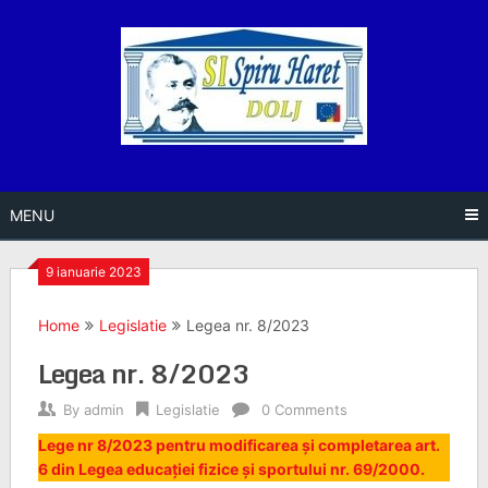
Skip
to
content
MENU
9 ianuarie 2023
Home
Legislatie
Legea nr. 8/2023
Legea nr. 8/2023
By
admin
Legislatie
0 Comments
Lege nr 8/2023 pentru modificarea și completarea art.
6 din Legea educației fizice și sportului nr. 69/2000.