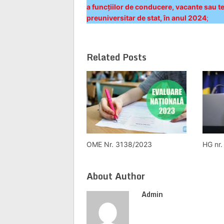
a funcțiilor de conducere, vacante sau t
preuniversitar de stat, în anul 2024
;
Related Posts
OME Nr. 3138/2023
HG nr
About Author
Admin