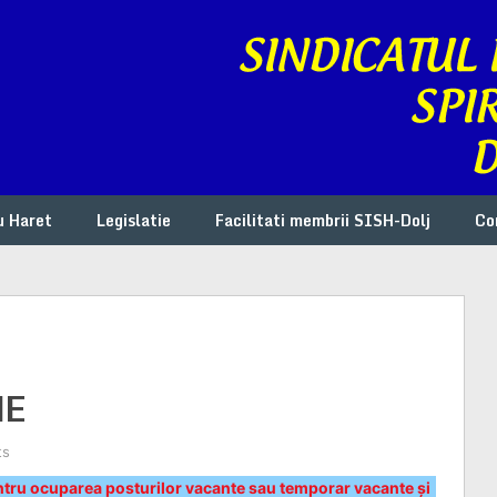
u Haret
Legislatie
Facilitati membrii SISH-Dolj
Co
ME
ts
tru ocuparea posturilor vacante sau temporar vacante şi