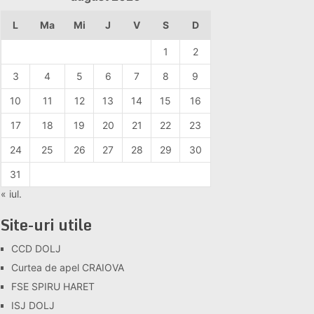
L
Ma
Mi
J
V
S
D
1
2
3
4
5
6
7
8
9
10
11
12
13
14
15
16
17
18
19
20
21
22
23
24
25
26
27
28
29
30
31
« iul.
Site-uri utile
CCD DOLJ
Curtea de apel CRAIOVA
FSE SPIRU HARET
ISJ DOLJ