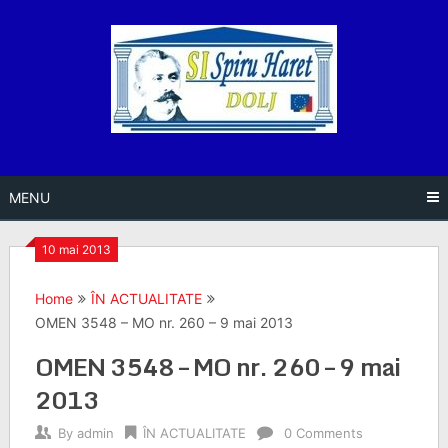
Skip
to
content
MENU
10 mai 2013
Home
ÎN ACTUALITATE
OMEN 3548 – MO nr. 260 – 9 mai 2013
OMEN 3548 – MO nr. 260 – 9 mai
2013
By
admin
ÎN ACTUALITATE
0 Comments