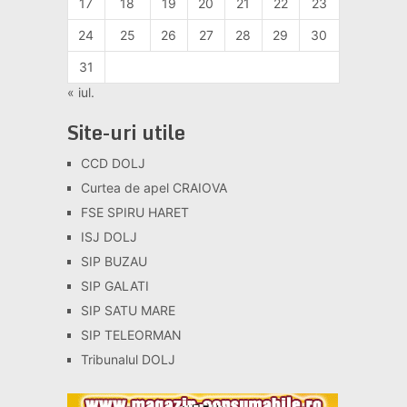
17
18
19
20
21
22
23
24
25
26
27
28
29
30
31
« iul.
Site-uri utile
CCD DOLJ
Curtea de apel CRAIOVA
FSE SPIRU HARET
ISJ DOLJ
SIP BUZAU
SIP GALATI
SIP SATU MARE
SIP TELEORMAN
Tribunalul DOLJ