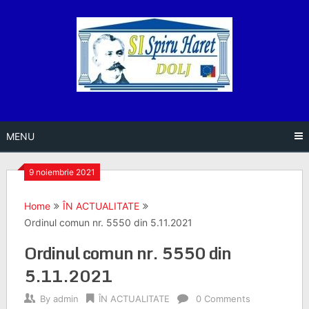
Skip
to
content
MENU
9 noiembrie 2021
Home
ÎN ACTUALITATE
Ordinul comun nr. 5550 din 5.11.2021
Ordinul comun nr. 5550 din
5.11.2021
By
admin
ÎN ACTUALITATE
0 Comments