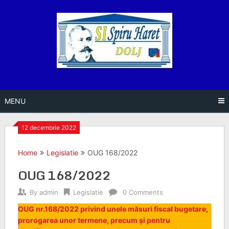
Skip
to
content
MENU
12 decembrie 2022
Home
Legislatie
OUG 168/2022
OUG 168/2022
By
admin
Legislatie
0 Comments
OUG nr.168/2022 privind unele măsuri fiscal bugetare,
prorogarea unor termene, precum și pentru