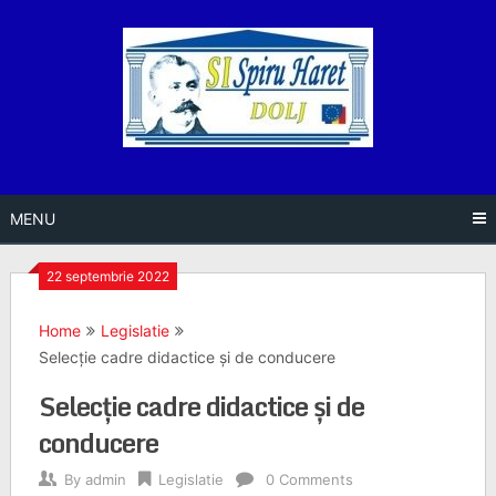
Skip
to
content
MENU
22 septembrie 2022
Home
Legislatie
Selecție cadre didactice și de conducere
Selecție cadre didactice și de
conducere
By
admin
Legislatie
0 Comments