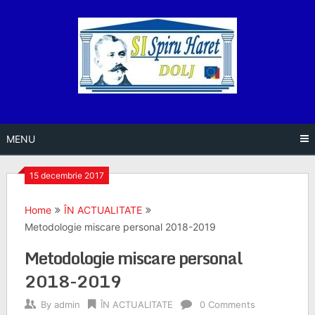
Skip
to
content
MENU
15 decembrie 2017
Home
ÎN ACTUALITATE
Metodologie miscare personal 2018-2019
Metodologie miscare personal
2018-2019
By
admin
ÎN ACTUALITATE
0 Comments